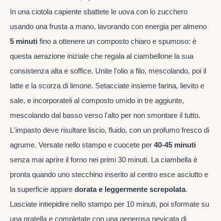
In una ciotola capiente sbattete le uova con lo zucchero
usando una frusta a mano, lavorando con energia per almeno
5 minuti
fino a ottenere un composto chiaro e spumoso: è
questa aerazione iniziale che regala al ciambellone la sua
consistenza alta e soffice. Unite l'olio a filo, mescolando, poi il
latte e la scorza di limone. Setacciate insieme farina, lievito e
sale, e incorporateli al composto umido in tre aggiunte,
mescolando dal basso verso l'alto per non smontare il tutto.
L'impasto deve risultare liscio, fluido, con un profumo fresco di
agrume. Versate nello stampo e cuocete per
40-45 minuti
senza mai aprire il forno nei primi 30 minuti. La ciambella è
pronta quando uno stecchino inserito al centro esce asciutto e
la superficie appare
dorata e leggermente screpolata
.
Lasciate intiepidire nello stampo per 10 minuti, poi sformate su
una gratella e completate con una generosa nevicata di