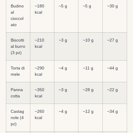
Budino
~180
~5 g
~5 g
~30 g
al
kcal
cioccol
ato
Biscotti
~210
~3 g
~10 g
~27 g
al burro
kcal
(3 pz)
Torta di
~290
~4 g
~11 g
~44 g
mele
kcal
Panna
~350
~3 g
~28 g
~22 g
cotta
kcal
Castag
~260
~4 g
~12 g
~34 g
nole (4
kcal
pz)