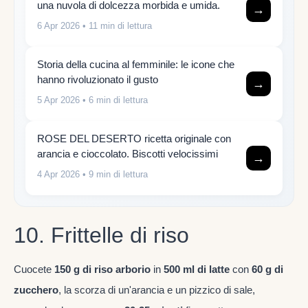
una nuvola di dolcezza morbida e umida.
→
6 Apr 2026
• 11 min di lettura
Storia della cucina al femminile: le icone che
hanno rivoluzionato il gusto
→
5 Apr 2026
• 6 min di lettura
ROSE DEL DESERTO ricetta originale con
arancia e cioccolato. Biscotti velocissimi
→
4 Apr 2026
• 9 min di lettura
10. Frittelle di riso
Cuocete
150 g di riso arborio
in
500 ml di latte
con
60 g di
zucchero
, la scorza di un'arancia e un pizzico di sale,