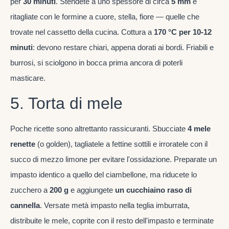
per
30 minuti
. Stendete a uno spessore di circa
5 mm
e
ritagliate con le formine a cuore, stella, fiore — quelle che
trovate nel cassetto della cucina. Cottura a
170 °C per 10-12
minuti
: devono restare chiari, appena dorati ai bordi. Friabili e
burrosi, si sciolgono in bocca prima ancora di poterli
masticare.
5. Torta di mele
Poche ricette sono altrettanto rassicuranti. Sbucciate
4 mele
renette
(o golden), tagliatele a fettine sottili e irroratele con il
succo di mezzo limone per evitare l'ossidazione. Preparate un
impasto identico a quello del ciambellone, ma riducete lo
zucchero a
200 g
e aggiungete
un cucchiaino raso di
cannella
. Versate metà impasto nella teglia imburrata,
distribuite le mele, coprite con il resto dell'impasto e terminate