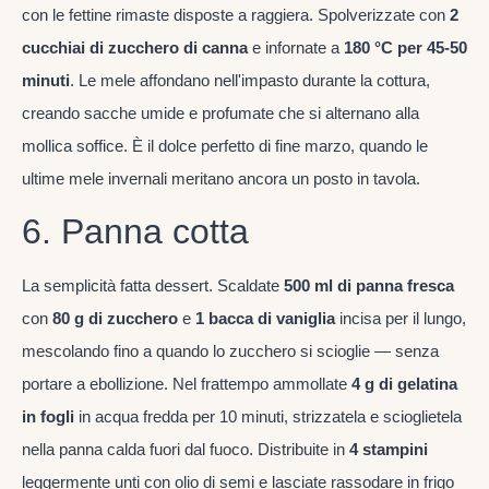
con le fettine rimaste disposte a raggiera. Spolverizzate con
2
cucchiai di zucchero di canna
e infornate a
180 °C per 45-50
minuti
. Le mele affondano nell'impasto durante la cottura,
creando sacche umide e profumate che si alternano alla
mollica soffice. È il dolce perfetto di fine marzo, quando le
ultime mele invernali meritano ancora un posto in tavola.
6. Panna cotta
La semplicità fatta dessert. Scaldate
500 ml di panna fresca
con
80 g di zucchero
e
1 bacca di vaniglia
incisa per il lungo,
mescolando fino a quando lo zucchero si scioglie — senza
portare a ebollizione. Nel frattempo ammollate
4 g di gelatina
in fogli
in acqua fredda per 10 minuti, strizzatela e scioglietela
nella panna calda fuori dal fuoco. Distribuite in
4 stampini
leggermente unti con olio di semi e lasciate rassodare in frigo