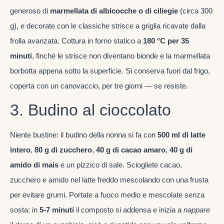
generoso di
marmellata di albicocche o di ciliegie
(circa 300
g), e decorate con le classiche strisce a griglia ricavate dalla
frolla avanzata. Cottura in forno statico a
180 °C per 35
minuti
, finché le strisce non diventano bionde e la marmellata
borbotta appena sotto la superficie. Si conserva fuori dal frigo,
coperta con un canovaccio, per tre giorni — se resiste.
3. Budino al cioccolato
Niente bustine: il budino della nonna si fa con
500 ml di latte
intero
,
80 g di zucchero
,
40 g di cacao amaro
,
40 g di
amido di mais
e un pizzico di sale. Sciogliete cacao,
zucchero e amido nel latte freddo mescolando con una frusta
per evitare grumi. Portate a fuoco medio e mescolate senza
sosta: in
5-7 minuti
il composto si addensa e inizia a
nappare