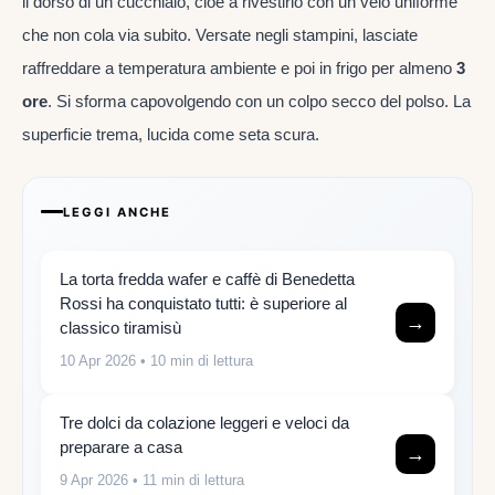
il dorso di un cucchiaio, cioè a rivestirlo con un velo uniforme
che non cola via subito. Versate negli stampini, lasciate
raffreddare a temperatura ambiente e poi in frigo per almeno
3
ore
. Si sforma capovolgendo con un colpo secco del polso. La
superficie trema, lucida come seta scura.
LEGGI ANCHE
La torta fredda wafer e caffè di Benedetta
Rossi ha conquistato tutti: è superiore al
→
classico tiramisù
10 Apr 2026
• 10 min di lettura
Tre dolci da colazione leggeri e veloci da
preparare a casa
→
9 Apr 2026
• 11 min di lettura