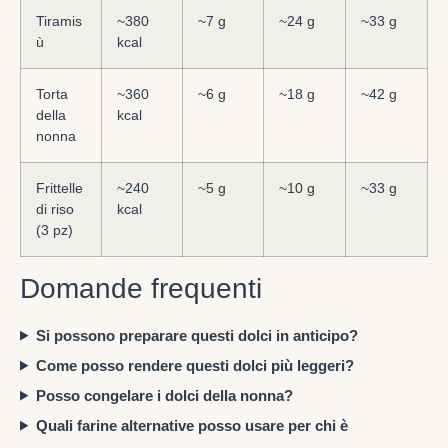
Tiramis
~380
~7 g
~24 g
~33 g
ù
kcal
Torta
~360
~6 g
~18 g
~42 g
della
kcal
nonna
Frittelle
~240
~5 g
~10 g
~33 g
di riso
kcal
(3 pz)
Domande frequenti
Si possono preparare questi dolci in anticipo?
Come posso rendere questi dolci più leggeri?
Posso congelare i dolci della nonna?
Quali farine alternative posso usare per chi è