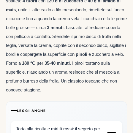
sbattete
4 tuorli
con
120 g di zucchero
e
40 g di amido di
mais
, unite il latte caldo a filo mescolando, rimettete sul fuoco
e cuocete fino a quando la crema vela il cucchiaio e fa le prime
bolle grosse — circa
3 minuti
. Lasciate raffreddare coperta
con pellicola a contatto. Stendete il primo disco di frolla nella
teglia, versate la crema, coprite con il secondo disco, sigillate i
bordi e cospargete la superficie con
pinoli
e zucchero a velo.
Forno a
180 °C per 35-40 minuti
. I pinoli tostano sulla
superficie, rilasciando un aroma resinoso che si mescola al
profumo burroso della frolla. Un classico toscano che non
conosce stagione.
LEGGI ANCHE
Torta alla ricotta e mirtilli rossi: il segreto per