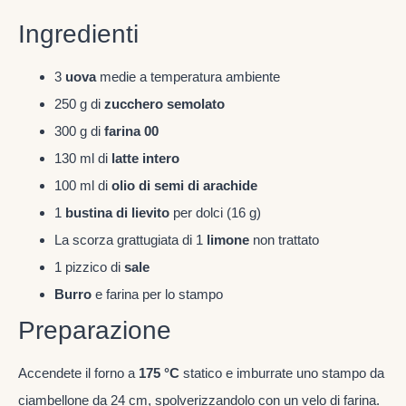
Ingredienti
3
uova
medie a temperatura ambiente
250 g di
zucchero semolato
300 g di
farina 00
130 ml di
latte intero
100 ml di
olio di semi di arachide
1
bustina di lievito
per dolci (16 g)
La scorza grattugiata di 1
limone
non trattato
1 pizzico di
sale
Burro
e farina per lo stampo
Preparazione
Accendete il forno a
175 °C
statico e imburrate uno stampo da
ciambellone da 24 cm, spolverizzandolo con un velo di farina.