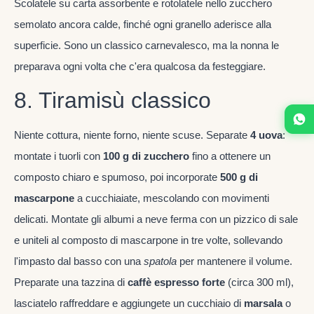
Scolatele su carta assorbente e rotolatele nello zucchero
semolato ancora calde, finché ogni granello aderisce alla
superficie. Sono un classico carnevalesco, ma la nonna le
preparava ogni volta che c'era qualcosa da festeggiare.
8. Tiramisù classico
Niente cottura, niente forno, niente scuse. Separate
4 uova
:
montate i tuorli con
100 g di zucchero
fino a ottenere un
composto chiaro e spumoso, poi incorporate
500 g di
mascarpone
a cucchiaiate, mescolando con movimenti
delicati. Montate gli albumi a neve ferma con un pizzico di sale
e uniteli al composto di mascarpone in tre volte, sollevando
l'impasto dal basso con una
spatola
per mantenere il volume.
Preparate una tazzina di
caffè espresso forte
(circa 300 ml),
lasciatelo raffreddare e aggiungete un cucchiaio di
marsala
o