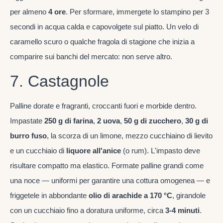
per almeno
4 ore
. Per sformare, immergete lo stampino per 3
secondi in acqua calda e capovolgete sul piatto. Un velo di
caramello scuro o qualche fragola di stagione che inizia a
comparire sui banchi del mercato: non serve altro.
7. Castagnole
Palline dorate e fragranti, croccanti fuori e morbide dentro.
Impastate
250 g di farina
,
2 uova
,
50 g di zucchero
,
30 g di
burro fuso
, la scorza di un limone, mezzo cucchiaino di lievito
e un cucchiaio di
liquore all'anice
(o rum). L'impasto deve
risultare compatto ma elastico. Formate palline grandi come
una noce — uniformi per garantire una cottura omogenea — e
friggetele in abbondante
olio di arachide a 170 °C
, girandole
con un cucchiaio fino a doratura uniforme, circa
3-4 minuti
.