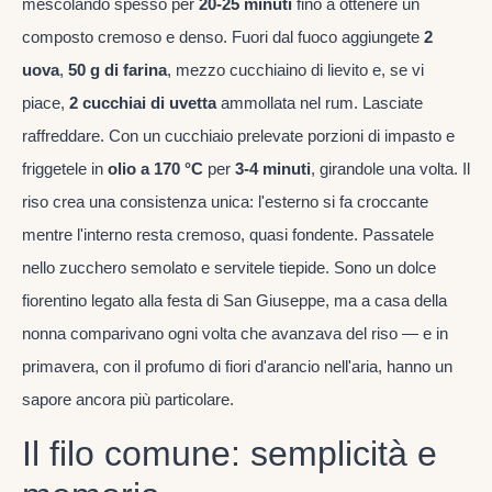
mescolando spesso per
20-25 minuti
fino a ottenere un
composto cremoso e denso. Fuori dal fuoco aggiungete
2
uova
,
50 g di farina
, mezzo cucchiaino di lievito e, se vi
piace,
2 cucchiai di uvetta
ammollata nel rum. Lasciate
raffreddare. Con un cucchiaio prelevate porzioni di impasto e
friggetele in
olio a 170 °C
per
3-4 minuti
, girandole una volta. Il
riso crea una consistenza unica: l'esterno si fa croccante
mentre l'interno resta cremoso, quasi fondente. Passatele
nello zucchero semolato e servitele tiepide. Sono un dolce
fiorentino legato alla festa di San Giuseppe, ma a casa della
nonna comparivano ogni volta che avanzava del riso — e in
primavera, con il profumo di fiori d'arancio nell'aria, hanno un
sapore ancora più particolare.
Il filo comune: semplicità e