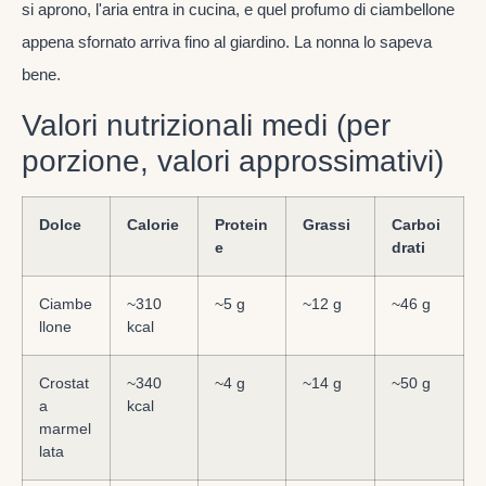
si aprono, l'aria entra in cucina, e quel profumo di ciambellone
appena sfornato arriva fino al giardino. La nonna lo sapeva
bene.
Valori nutrizionali medi (per
porzione, valori approssimativi)
Dolce
Calorie
Protein
Grassi
Carboi
e
drati
Ciambe
~310
~5 g
~12 g
~46 g
llone
kcal
Crostat
~340
~4 g
~14 g
~50 g
a
kcal
marmel
lata