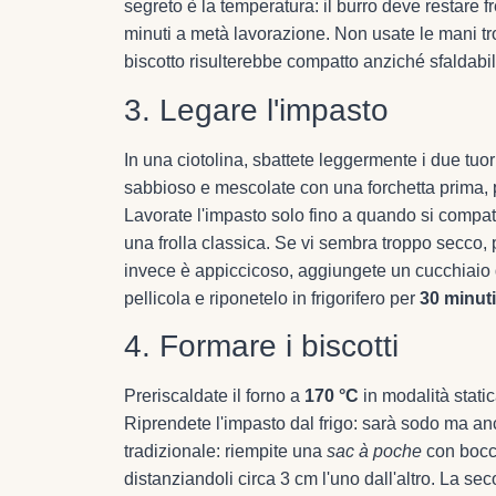
segreto è la temperatura: il burro deve restare f
minuti a metà lavorazione. Non usate le mani tro
biscotto risulterebbe compatto anziché sfaldabil
3. Legare l'impasto
In una ciotolina, sbattete leggermente i due tuorl
sabbioso e mescolate con una forchetta prima, po
Lavorate l'impasto solo fino a quando si compa
una frolla classica. Se vi sembra troppo secco, p
invece è appiccicoso, aggiungete un cucchiaio d
pellicola e riponetelo in frigorifero per
30 minuti
4. Formare i biscotti
Preriscaldate il forno a
170 °C
in modalità static
Riprendete l'impasto dal frigo: sarà sodo ma an
tradizionale: riempite una
sac à poche
con bocche
distanziandoli circa 3 cm l'uno dall'altro. La s