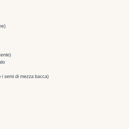
ne)
iente)
ato
re i semi di mezza bacca)