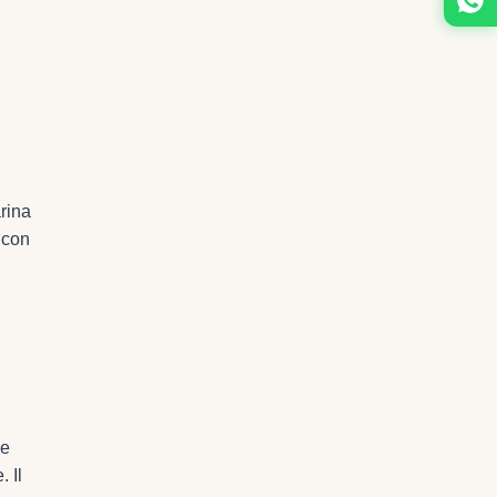
arina
 con
me
. Il