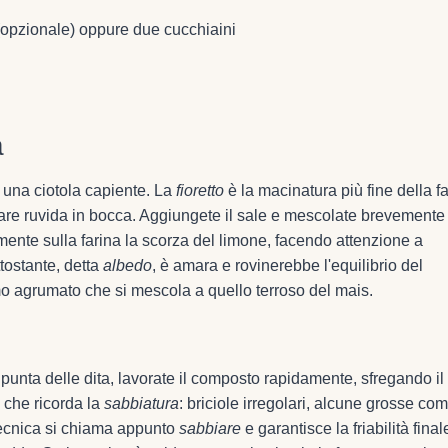
(opzionale) oppure due cucchiaini
a
n una ciotola capiente. La
fioretto
è la macinatura più fine della f
tare ruvida in bocca. Aggiungete il sale e mescolate brevemente
tamente sulla farina la scorza del limone, facendo attenzione a
ttostante, detta
albedo
, è amara e rovinerebbe l'equilibrio del
mo agrumato che si mescola a quello terroso del mais.
la punta delle dita, lavorate il composto rapidamente, sfregando il
e che ricorda la
sabbiatura
: briciole irregolari, alcune grosse co
 tecnica si chiama appunto
sabbiare
e garantisce la friabilità finale