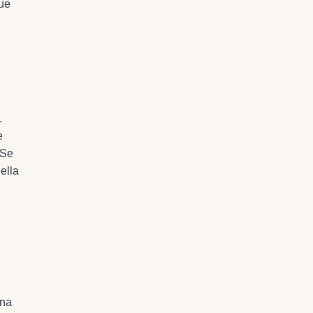
que
.
e
 Se
ella
una