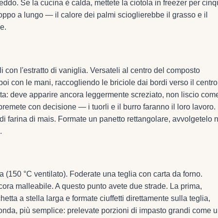
reddo. Se la cucina è calda, mettete la ciotola in freezer per cin
ppo a lungo — il calore dei palmi scioglierebbe il grasso e il
e.
i con l'estratto di vaniglia. Versateli al centro del composto
i con le mani, raccogliendo le briciole dai bordi verso il centro
tta: deve apparire ancora leggermente screziato, non liscio com
remete con decisione — i tuorli e il burro faranno il loro lavoro.
i farina di mais. Formate un panetto rettangolare, avvolgetelo n
.
a (150 °C ventilato). Foderate una teglia con carta da forno.
cora malleabile. A questo punto avete due strade. La prima,
tta a stella larga e formate ciuffetti direttamente sulla teglia,
econda, più semplice: prelevate porzioni di impasto grandi come 