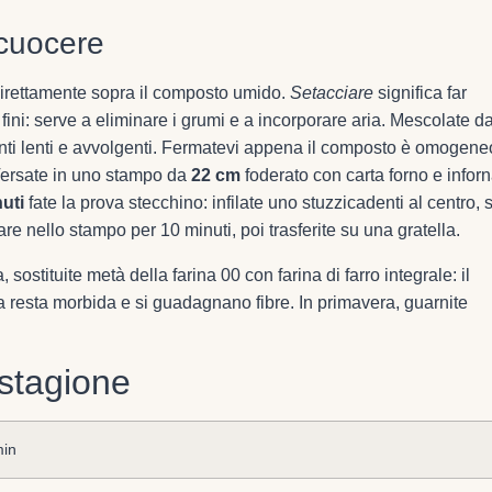
 cuocere
e direttamente sopra il composto umido.
Setacciare
significa far
fini: serve a eliminare i grumi e a incorporare aria. Mescolate da
nti lenti e avvolgenti. Fermatevi appena il composto è omogene
 Versate in uno stampo da
22 cm
foderato con carta forno e infor
uti
fate la prova stecchino: infilate uno stuzzicadenti al centro, 
are nello stampo per 10 minuti, poi trasferite su una gratella.
ostituite metà della farina 00 con farina di farro integrale: il
a resta morbida e si guadagnano fibre. In primavera, guarnite
 stagione
min