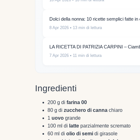
Dolci della nonna: 10 ricette semplici fatte i
8 Apr 2026
• 13 min di lettura
LA RICETTA DI PATRIZIA CARPINI – Ciambe
7 Apr 2026
• 11 min di lettura
Ingredienti
200 g di
farina 00
80 g di
zucchero di canna
chiaro
1
uovo
grande
100 ml di
latte
parzialmente scremato
60 ml di
olio di semi
di girasole