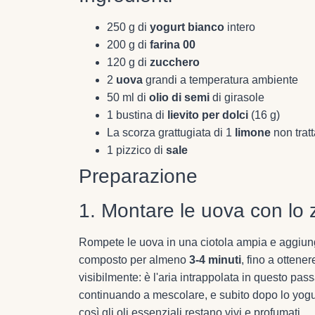
250 g di
yogurt bianco
intero
200 g di
farina 00
120 g di
zucchero
2
uova
grandi a temperatura ambiente
50 ml di
olio di semi
di girasole
1 bustina di
lievito per dolci
(16 g)
La scorza grattugiata di 1
limone
non tratt
1 pizzico di
sale
Preparazione
1. Montare le uova con lo
Rompete le uova in una ciotola ampia e aggiunge
composto per almeno
3-4 minuti
, fino a otten
visibilmente: è l'aria intrappolata in questo passa
continuando a mescolare, e subito dopo lo yogur
così gli oli essenziali restano vivi e profumati.