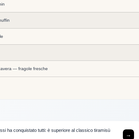
min
uffin
le
avera — fragole fresche
si ha conquistato tutti: è superiore al classico tiramisù
→