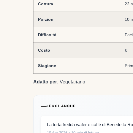
Cottura
22 
Porzioni
10 m
Difficoltà
Faci
Costo
€
Stagione
Prim
Adatto per:
Vegetariano
LEGGI ANCHE
La torta fredda wafer e caffè di Benedetta Ros
10 Apr 2026
• 10 min di lettura