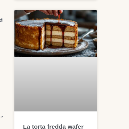
di
e
te
La torta fredda wafer