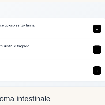
lce goloso senza farina
→
ti rustici e fragranti
→
→
oma intestinale