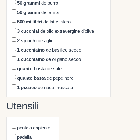
50
grammi
de burro
50
grammi
de farina
500
millilitri
de latte intero
3
cucchiai
de olio extravergine d’oliva
2
spicchi
de aglio
1
cucchiaino
de basilico secco
1
cucchiaino
de origano secco
quanto basta
de sale
quanto basta
de pepe nero
1
pizzico
de noce moscata
Utensili
pentola capiente
padella